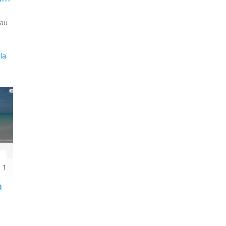
 au
 la
1
a