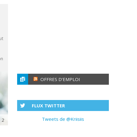
ut
on
OFFRES D’EMPLOI
FLUX TWITTER
Tweets de @Kriisiis
2