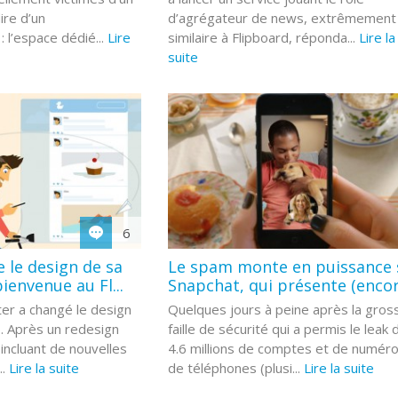
dire d’un
d’agrégateur de news, extrêmement
 l’espace dédié...
Lire
similaire à Flipboard, réponda...
Lire la
suite
6
 le design de sa
Le spam monte en puissance 
ienvenue au Fl...
Snapchat, qui présente (encor.
tter a changé le design
Quelques jours à peine après la gros
. Après un redesign
faille de sécurité qui a permis le leak 
 incluant de nouvelles
4.6 millions de comptes et de numér
..
Lire la suite
de téléphones (plusi...
Lire la suite