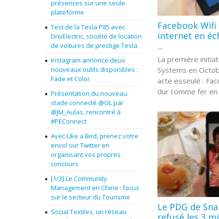
présences sur une seule
plateforme
Facebook Wifi 
Test de la Tesla P85 avec
internet en éc
DrivElectric, société de location
...
de voitures de prestige Tesla
La première initia
Instagram annonce deux
Systems en Octobr
nouveaux outils disponibles :
Fade et Color
acte esseulé : Fa
dur comme fer en l
Présentation du nouveau
stade connecté @OL par
@JM_Aulas, rencontré à
#PEConnect
Avec Like a Bird, prenez votre
envol sur Twitter en
organisant vos propres
concours
[1/3] Le Community
Management en Chine : focus
sur le secteur du Tourisme
Le PDG de Sna
Social Textiles, un réseau
refusé les 3 mi