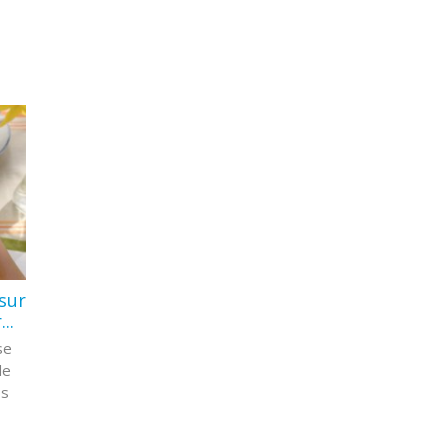
sur
..
se
de
os