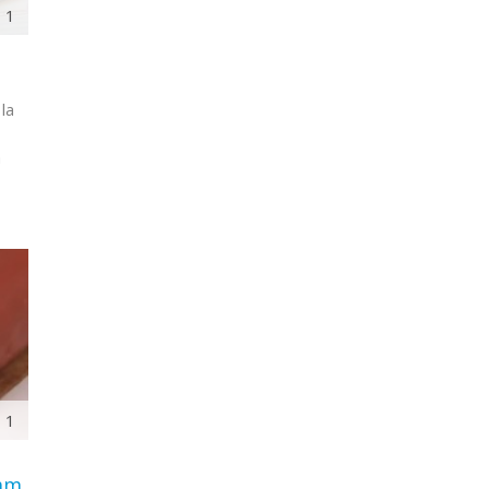
1
la
à
1
ram