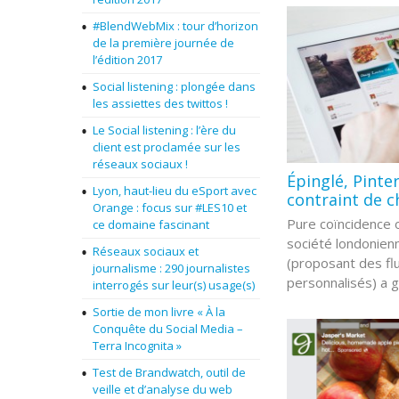
#BlendWebMix : tour d’horizon
de la première journée de
l’édition 2017
Social listening : plongée dans
les assiettes des twittos !
Le Social listening : l’ère du
client est proclamée sur les
réseaux sociaux !
Épinglé, Pinte
Lyon, haut-lieu du eSport avec
contraint de c
Orange : focus sur #LES10 et
Pure coïncidence 
ce domaine fascinant
société londonien
Réseaux sociaux et
(proposant des flu
journalisme : 290 journalistes
personnalisés) a g
interrogés sur leur(s) usage(s)
Sortie de mon livre « À la
Conquête du Social Media –
Terra Incognita »
Test de Brandwatch, outil de
veille et d’analyse du web