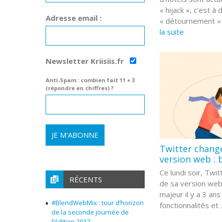
« hijack », c’est à 
Adresse email :
« détournement » :
la suite
Newsletter Kriisiis.fr
Anti-Spam : combien fait 11 + 3
(répondre en chiffres) ?
Twitter change
version web : b
Ce lundi soir, Twi
RÉCENTS
de sa version web
majeur il y a 3 ans
#BlendWebMix : tour d’horizon
fonctionnalités et .
de la seconde journée de
l’édition 2017