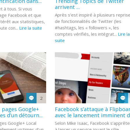
tification dans...
Trending Topics de Twitter
arrivent ...
t à tous. Si vous
Après s’est inspiré à plusieurs repris
page Facebook et que
de fonctionnalités de Twitter (les
ntérêt aux statistiques,
#hashtags, les « followers », les
ute con...
Lire la suite
comptes vérifiés, les intégrat...
Lire la
suite
2
e pages Google+
Facebook s’attaque à Flipboa
es d’un détourn...
avec le lancement imminent de
ages Google+ Local
Selon Mike Isaac, Facebook s’apprête
ellement victimes d’un
à lancer un service jouant le rôle