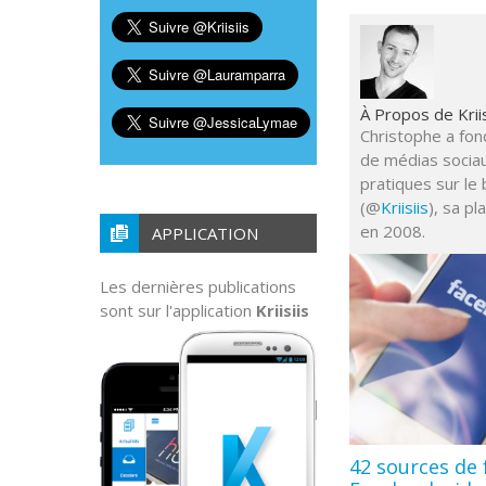
À Propos de Kriis
Christophe a fond
de médias sociau
pratiques sur le 
(@
Kriisiis
), sa p
en 2008.
APPLICATION
Les dernières publications
sont sur l'application
Kriisiis
42 sources de 