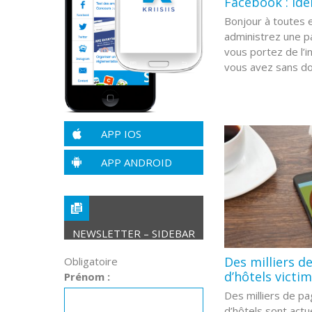
Facebook : iden
Bonjour à toutes e
administrez une 
vous portez de l’i
vous avez sans do
APP IOS
APP ANDROID
NEWSLETTER – SIDEBAR
Des milliers d
Obligatoire
d’hôtels victim
Prénom :
Des milliers de p
d’hôtels sont actu