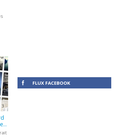
es
FLUX FACEBOOK
3
rd
...
rait