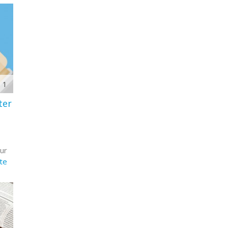
1
ter
ur
ite