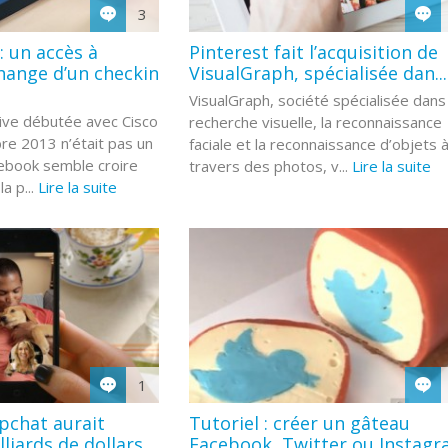
3
: un accès à
Pinterest fait l’acquisition de
hange d’un checkin
VisualGraph, spécialisée dan...
VisualGraph, société spécialisée dans 
tive débutée avec Cisco
recherche visuelle, la reconnaissance
e 2013 n’était pas un
faciale et la reconnaissance d’objets 
cebook semble croire
travers des photos, v...
Lire la suite
a p...
Lire la suite
1
pchat aurait
Tutoriel : créer un gâteau
lliards de dollars
Facebook, Twitter ou Instag