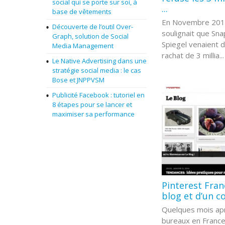
social qui se porte sur soi, à
...
base de vêtements
En Novembre 2013,
Découverte de l’outil Over-
soulignait que Sn
Graph, solution de Social
Spiegel venaient d
Media Management
rachat de 3 millia..
Le Native Advertising dans une
stratégie social media : le cas
Bose et JNPPVSM
Publicité Facebook : tutoriel en
8 étapes pour se lancer et
maximiser sa performance
Pinterest Fran
blog et d’un c
Quelques mois apr
bureaux en France