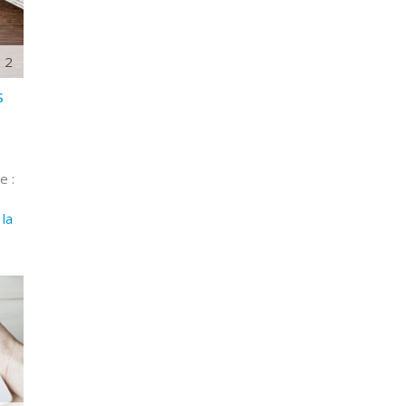
2
s
e :
 la