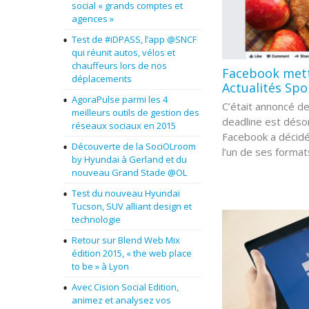
social « grands comptes et
agences »
Test de #iDPASS, l’app @SNCF
qui réunit autos, vélos et
chauffeurs lors de nos
Facebook mett
déplacements
Actualités Spon
AgoraPulse parmi les 4
C’était annoncé de
meilleurs outils de gestion des
deadline est déso
réseaux sociaux en 2015
Facebook a décidé 
Découverte de la SociOLroom
l’un de ses formats
by Hyundai à Gerland et du
nouveau Grand Stade @OL
Test du nouveau Hyundai
Tucson, SUV alliant design et
technologie
Retour sur Blend Web Mix
édition 2015, « the web place
to be » à Lyon
Avec Cision Social Edition,
animez et analysez vos