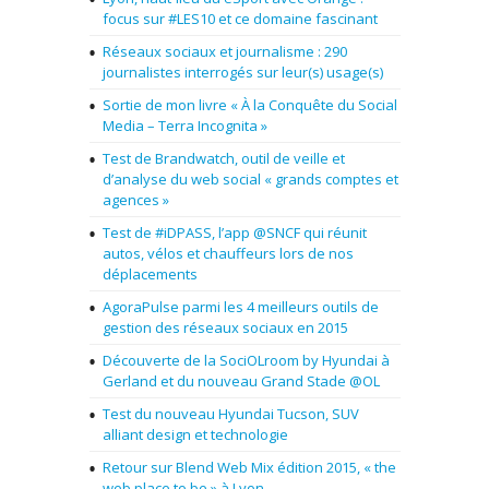
focus sur #LES10 et ce domaine fascinant
Réseaux sociaux et journalisme : 290
journalistes interrogés sur leur(s) usage(s)
Sortie de mon livre « À la Conquête du Social
Media – Terra Incognita »
Test de Brandwatch, outil de veille et
d’analyse du web social « grands comptes et
agences »
Test de #iDPASS, l’app @SNCF qui réunit
autos, vélos et chauffeurs lors de nos
déplacements
AgoraPulse parmi les 4 meilleurs outils de
gestion des réseaux sociaux en 2015
Découverte de la SociOLroom by Hyundai à
Gerland et du nouveau Grand Stade @OL
Test du nouveau Hyundai Tucson, SUV
alliant design et technologie
Retour sur Blend Web Mix édition 2015, « the
web place to be » à Lyon