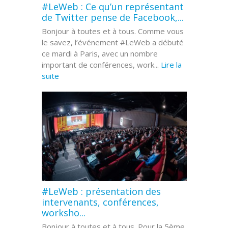
#LeWeb : Ce qu’un représentant
de Twitter pense de Facebook,...
Bonjour à toutes et à tous. Comme vous
le savez, l’événement #LeWeb a débuté
ce mardi à Paris, avec un nombre
important de conférences, work...
Lire la
suite
#LeWeb : présentation des
intervenants, conférences,
worksho...
Bonjour à toutes et à tous. Pour la 5ème