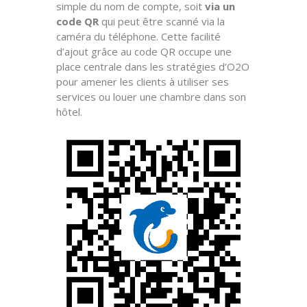
simple du nom de compte, soit
via un
code QR
qui peut être scanné via la
caméra du téléphone. Cette facilité
d’ajout grâce au code QR occupe une
place centrale dans les stratégies d’O2O
pour amener les clients à utiliser ses
services ou louer une chambre dans son
hôtel.