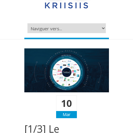
10
Mar
[1/3] Le