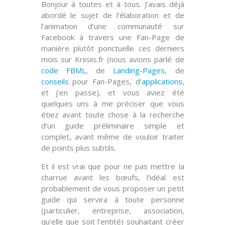
Bonjour à toutes et à tous. J’avais déjà
abordé le sujet de l’élaboration et de
l’animation d’une communauté sur
Facebook à travers une
Fan-Page
de
manière plutôt ponctuelle ces derniers
mois sur
Kriisiis.fr
(nous avions parlé de
code FBML
, de
Landing-Pages
, de
conseils
pour Fan-Pages, d’
applications
,
et j’en passe), et vous aviez été
quelques uns à me préciser que vous
étiez avant toute chose à la recherche
d’un
guide préliminaire simple et
complet
, avant même de vouloir traiter
de points plus subtils.
Et il est vrai que pour ne pas
mettre la
charrue avant les bœufs
, l’idéal est
probablement de vous proposer un
petit
guide
qui servira à toute personne
(particulier, entreprise, association,
qu’elle que soit l’entité) souhaitant créer