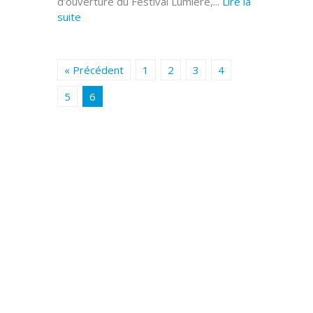
d’ouverture du Festival Lumière,...
Lire la
suite
« Précédent
1
2
3
4
5
6