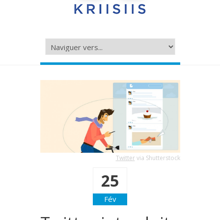
Twitter
via Shutterstock
25
Fév