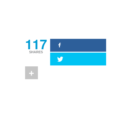
Source : TechCrunch
117
SHARES