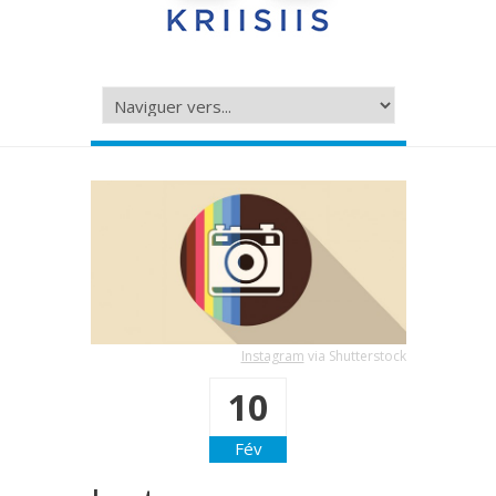
Instagram
via Shutterstock
10
Fév