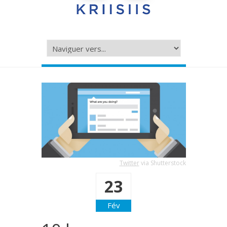
Twitter
via Shutterstock
23
Fév